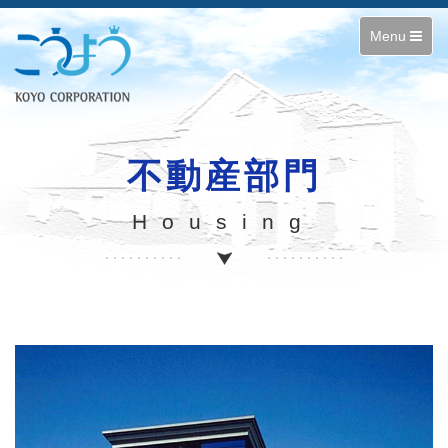
Toggle
Menu
navigation
不動産部門
Housing